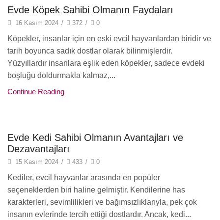
Köpek Bakımı
Evde Köpek Sahibi Olmanın Faydaları
16 Kasım 2024
/
372
/
0
Köpekler, insanlar için en eski evcil hayvanlardan biridir ve
tarih boyunca sadık dostlar olarak bilinmişlerdir.
Yüzyıllardır insanlara eşlik eden köpekler, sadece evdeki
boşluğu doldurmakla kalmaz,...
Continue Reading
Kedi Bakımı
Evde Kedi Sahibi Olmanın Avantajları ve
Dezavantajları
15 Kasım 2024
/
433
/
0
Kediler, evcil hayvanlar arasında en popüler
seçeneklerden biri haline gelmiştir. Kendilerine has
karakterleri, sevimlilikleri ve bağımsızlıklarıyla, pek çok
insanın evlerinde tercih ettiği dostlardır. Ancak, kedi...