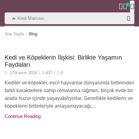
0
🔥 Kedi Maması
Ana Sayfa
Blog
Kedi Bakımı
Kedi ve Köpeklerin İlişkisi: Birlikte Yaşamın
Faydaları
17 Kasım 2024
/
437
/
0
Kediler ve köpekler, evcil hayvanlar dünyasında birbirinden
farklı karakterlere sahip olmalarına rağmen, birçok evde bir
arada huzur içinde yaşayabiliyorlar. Genellikle kedilerin ve
köpeklerin birbirleriyle anlaşamayacağı,...
Continue Reading